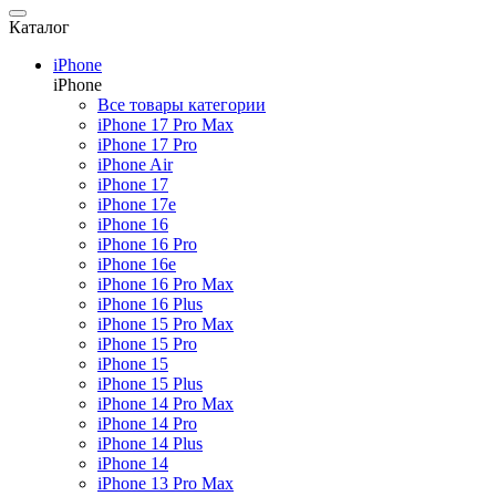
Каталог
Смартфоны
iPhone
Назад
iPhone
Смартфоны
Все товары категории
Все товары категории
iPhone 17 Pro Max
iPhone
iPhone 17 Pro
Samsung
iPhone Air
Xiaomi
iPhone 17
Poco
iPhone 17e
Honor
iPhone 16
Realme
iPhone 16 Pro
Huawei
iPhone 16e
OnePlus
iPhone 16 Pro Max
Nothing
iPhone 16 Plus
Google Pixel
iPhone 15 Pro Max
Tecno
iPhone 15 Pro
Аксессуары для смартфонов
iPhone 15
iPhone 15 Plus
iPhone 14 Pro Max
iPhone 14 Pro
Планшеты
iPhone 14 Plus
Назад
iPhone 14
Планшеты
iPhone 13 Pro Max