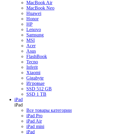
Acer
MacBook Air
Asus
MacBook Neo
FlashBook
Huawei
Xiaomi
Honor
Gigabyte
HP
Inferit
Lenovo
Все ноутбуки
Samsung
MSI
Acer
Asus
Аксессуары
FlashBook
Tecno
Назад
Inferit
Аксессуары
Xiaomi
Все товары категории
Gigabyte
Чехлы и защита
Игровые
Периферия
SSD 512 GB
Поисковые трекеры
SSD 1 TB
Моноподы и стабилизаторы
iPad
Зарядные устройства
iPad
Для авто
Все товары категории
Для дома
iPad Pro
Накопители
iPad Air
Кабели и переходники
iPad mini
Прочее
iPad
Эхолоты