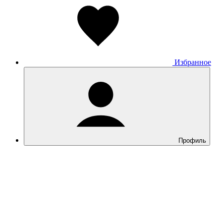
Honor
Huawei
Garmin
Xiaomi
Google Pixel
OnePlus
Google Fitbit Air
Избранное
Фитнес-браслеты
Детские умные часы
Аудио
Назад
Аудио
Все товары категории
Профиль
Apple AirPods
Наушники
Умные колонки
Портативная акустика
Домашняя акустика
Винил
Микрофон
Диктофоны