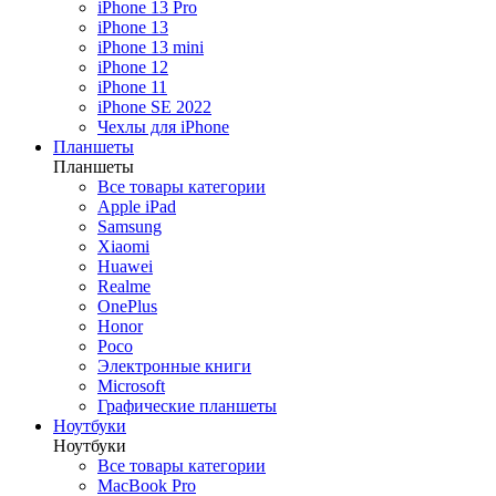
Все товары категории
iPhone 13 Pro
Apple iPad
iPhone 13
Samsung
iPhone 13 mini
Xiaomi
iPhone 12
Huawei
iPhone 11
Honor
iPhone SE 2022
Poco
Чехлы для iPhone
Электронные книги
Планшеты
Microsoft
Планшеты
reMarkable
Все товары категории
Все планшеты
Apple iPad
Samsung
Xiaomi
Huawei
Ноутбуки
Realme
Назад
OnePlus
Ноутбуки
Honor
Все товары категории
Poco
MacBook
Электронные книги
Huawei
Microsoft
Honor
Графические планшеты
HP
Ноутбуки
Lenovo
Ноутбуки
Samsung
Все товары категории
MSI
MacBook Pro