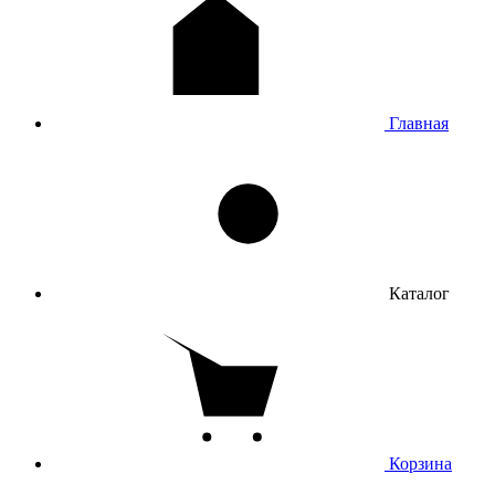
Mac
Назад
Mac
Все товары категории
MacBook Pro
Главная
MacBook Air
MacBook Neo
iMac
Mac mini
Mac Studio
Apple Studio Display
Клавиатуры
Трекпады
Мыши
Каталог
Часы
Назад
Часы
Все товары категории
Apple Watch
Корзина
Samsung
Amazfit