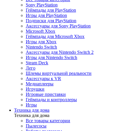
Игры для Nintendo Switch
Sony PlayStation
Steam Deck
Геймпады для PlayStation
Лего
Игры для PlayStation
Шлемы виртуальной реальности
Подписки для PlayStation
Медиаплееры
Аксессуары для Sony PlayStation
Аксессуары к VR
Microsoft Xbox
Игрушки Labubu
Геймпады для Microsoft Xbox
Игрушки Wakuku
Игры для Xbox
Nintendo Switch
Аксессуары для Nintendo Switch 2
Игры для Nintendo Switch
Электроника
Steam Deck
Назад
Лего
Электроника
Шлемы виртуальной реальности
Все товары категории
Аксессуары к VR
Видеокамеры
Медиаплееры
Периферийные устройства
Игрушки
Фотокамеры
Игровые приставки
ПК и комплектующие
Геймпады и контроллеры
Игры
Техника для дома
Техника для дома
Все товары категории
Пылесосы