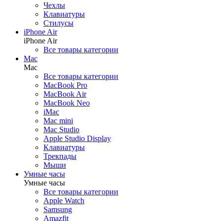
Чехлы
Беспроводные зарядки
Клавиатуры
Кронштейны
Стилусы
iPhone Air
iPhone Air
Все товары категории
Гаджеты
Mac
Назад
Mac
Гаджеты
Все товары категории
Все товары категории
MacBook Pro
Квадрокоптеры
MacBook Air
Аксессуары для квадрокоптеров
MacBook Neo
AirTag
iMac
Apple Vision Pro
Mac mini
Электросамокаты
Mac Studio
Экшн-камеры
Apple Studio Display
Умные очки
Клавиатуры
Умные кольца
Трекпады
Мыши
Умные часы
Умные часы
Товары для дома
Все товары категории
Назад
Apple Watch
Товары для дома
Samsung
Все товары категории
Amazfit
Пылесосы