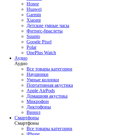
Honor
Роботы-пылесосы
Huawei
Красота и здоровье
Garmin
Для кухни
Xiaomi
Умный дом
Детские умные часы
Dyson
Фитнес-браслеты
Инструменты
Suunto
Аксессуары
Google Pixel
Климат
Polar
OnePlus Watch
Аудио
Аудио
Красота и здоровье
Все товары категории
Назад
Наушники
Красота и здоровье
Умные колонки
Все товары категории
Портативная акустика
Фены Dyson
Apple AirPods
Стайлеры Dyson
Домашняя акустика
Выпрямители волос Dyson
Микрофон
Фены Dreame
Диктофоны
Аксессуары Dyson
Винил
Смартфоны
Смартфоны
Все товары категории
Винил
iPhone