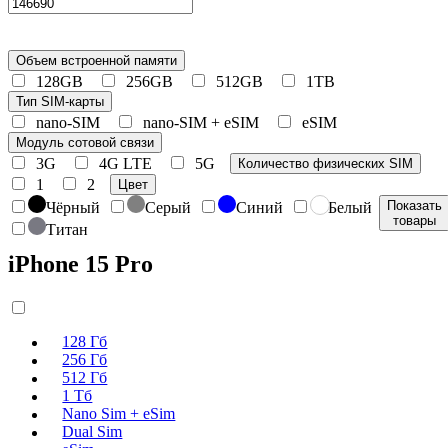
Объем встроенной памяти
128GB
256GB
512GB
1TB
Тип SIM-карты
nano-SIM
nano-SIM + eSIM
eSIM
Модуль сотовой связи
3G
4G LTE
5G
Количество физических SIM
1
2
Цвет
Показать
Чёрный
Серый
Синий
Белый
товары
Титан
iPhone 15 Pro
128 Гб
256 Гб
512 Гб
1 Тб
Nano Sim + eSim
Dual Sim