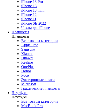
Все товары категории
iPhone 13 Pro
Apple iPad
iPhone 13
Samsung
iPhone 13 mini
Xiaomi
iPhone 12
Huawei
iPhone 11
Honor
iPhone SE 2022
Poco
Чехлы для iPhone
Электронные книги
Планшеты
Microsoft
Планшеты
reMarkable
Все товары категории
Все планшеты
Apple iPad
Samsung
Xiaomi
Huawei
Ноутбуки
Realme
Назад
OnePlus
Ноутбуки
Honor
Все товары категории
Poco
MacBook
Электронные книги
Huawei
Microsoft
Honor
Графические планшеты
HP
Ноутбуки
Lenovo
Ноутбуки
Samsung
Все товары категории
MSI
MacBook Pro