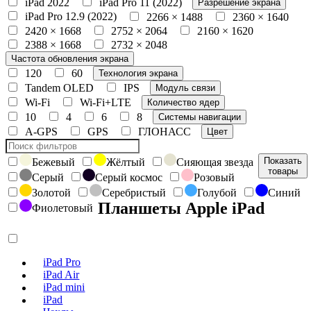
iPad 2022
iPad Pro 11 (2022)
Разрешение экрана
iPad Pro 12.9 (2022)
2266 × 1488
2360 × 1640
2420 × 1668
2752 × 2064
2160 × 1620
2388 × 1668
2732 × 2048
Частота обновления экрана
120
60
Технология экрана
Tandem OLED
IPS
Модуль связи
Wi-Fi
Wi-Fi+LTE
Количество ядер
10
4
6
8
Системы навигации
A-GPS
GPS
ГЛОНАСС
Цвет
Показать
Бежевый
Жёлтый
Сияющая звезда
товары
Серый
Серый космос
Розовый
Золотой
Серебристый
Голубой
Синий
Планшеты Apple iPad
Фиолетовый
iPad Pro
iPad Air
iPad mini
iPad