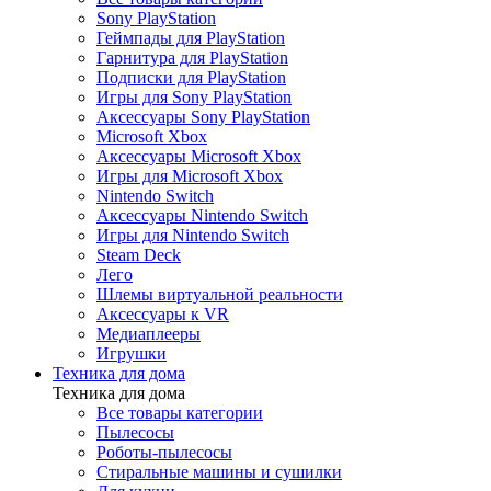
Игры для Nintendo Switch
Sony PlayStation
Steam Deck
Геймпады для PlayStation
Лего
Гарнитура для PlayStation
Шлемы виртуальной реальности
Подписки для PlayStation
Медиаплееры
Игры для Sony PlayStation
Аксессуары к VR
Аксессуары Sony PlayStation
Игрушки Labubu
Microsoft Xbox
Игрушки Wakuku
Аксессуары Microsoft Xbox
Игры для Microsoft Xbox
Nintendo Switch
Аксессуары Nintendo Switch
Электроника
Игры для Nintendo Switch
Назад
Steam Deck
Электроника
Лего
Все товары категории
Шлемы виртуальной реальности
Видеокамеры
Аксессуары к VR
Периферийные устройства
Медиаплееры
Фотокамеры
Игрушки
ПК и комплектующие
Техника для дома
Техника для дома
Все товары категории
Пылесосы
Роботы-пылесосы
Стиральные машины и сушилки