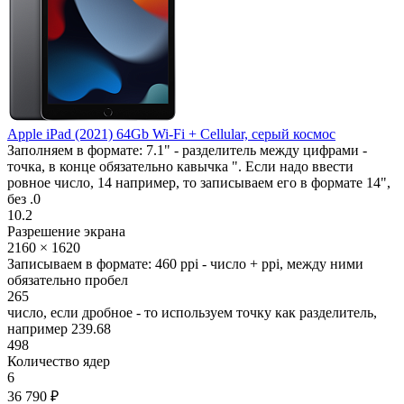
Apple iPad (2021) 64Gb Wi-Fi + Cellular, серый космос
Заполняем в формате: 7.1" - разделитель между цифрами -
точка, в конце обязательно кавычка ". Если надо ввести
ровное число, 14 например, то записываем его в формате 14",
без .0
10.2
Разрешение экрана
2160 × 1620
Записываем в формате: 460 ppi - число + ppi, между ними
обязательно пробел
265
число, если дробное - то используем точку как разделитель,
например 239.68
498
Количество ядер
6
36 790 ₽