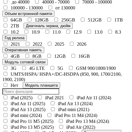
до 40000
40000 - 70000
70000 - 100000
100000 - 130000
от 130000
Объем встроенной памяти
64GB
128GB
256GB
512GB
1TB
2TB
Диагональ экрана, дюйм
10.2
10.9
11.0
12.9
13.0
8.3
Год релиза
2021
2022
2025
2026
Оперативная память
4GB
8GB
12GB
16GB
Модуль сотовой связи
3G
4G LTE
5G
GSM 900/1800/1900
UMTS/HSPA/ HSPA+/DC‑HSDPA (850, 900, 1700/2100,
1900, 2100)
Нет
Модель планшета
iPad (2025)
iPad 2021
iPad Air 11 (2024)
iPad Air 11 (2025)
iPad Air 13 (2024)
iPad Air 13 (2025)
iPad mini (2021)
iPad mini (2024)
iPad Pro 11 M4 (2024)
iPad Pro 11 M5 (2025)
iPad Pro 13 M4 (2024)
iPad Pro 13 M5 (2025)
iPad Air (2022)