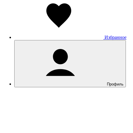
Honor
Huawei
Garmin
Xiaomi
Google Pixel
OnePlus
Google Fitbit Air
Избранное
Фитнес-браслеты
Детские умные часы
Аудио
Назад
Аудио
Все товары категории
Профиль
Apple AirPods
Наушники
Умные колонки
Портативная акустика
Домашняя акустика
Винил
Микрофон
Диктофоны