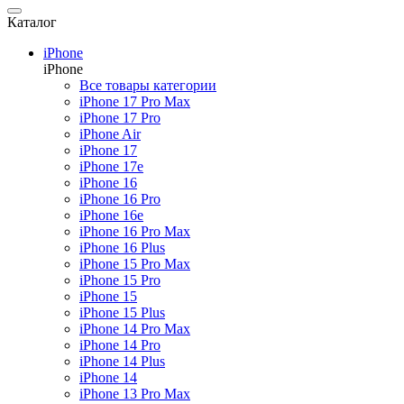
Каталог
Смартфоны
iPhone
Назад
iPhone
Смартфоны
Все товары категории
Все товары категории
iPhone 17 Pro Max
iPhone
iPhone 17 Pro
Samsung
iPhone Air
Xiaomi
iPhone 17
Poco
iPhone 17e
Honor
iPhone 16
Realme
iPhone 16 Pro
Huawei
iPhone 16e
OnePlus
iPhone 16 Pro Max
Nothing
iPhone 16 Plus
Google Pixel
iPhone 15 Pro Max
Tecno
iPhone 15 Pro
Аксессуары для смартфонов
iPhone 15
iPhone 15 Plus
iPhone 14 Pro Max
iPhone 14 Pro
Планшеты
iPhone 14 Plus
Назад
iPhone 14
Планшеты
iPhone 13 Pro Max