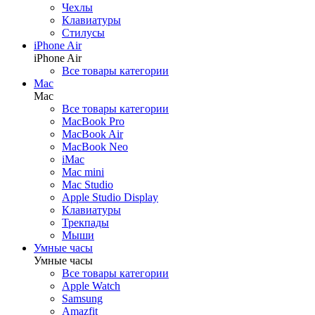
Чехлы
Беспроводные зарядки
Клавиатуры
Кронштейны
Стилусы
iPhone Air
iPhone Air
Все товары категории
Гаджеты
Mac
Назад
Mac
Гаджеты
Все товары категории
Все товары категории
MacBook Pro
Квадрокоптеры
MacBook Air
Аксессуары для квадрокоптеров
MacBook Neo
AirTag
iMac
Apple Vision Pro
Mac mini
Электросамокаты
Mac Studio
Экшн-камеры
Apple Studio Display
Умные очки
Клавиатуры
Умные кольца
Трекпады
Мыши
Умные часы
Умные часы
Товары для дома
Все товары категории
Назад
Apple Watch
Товары для дома
Samsung
Все товары категории
Amazfit
Пылесосы