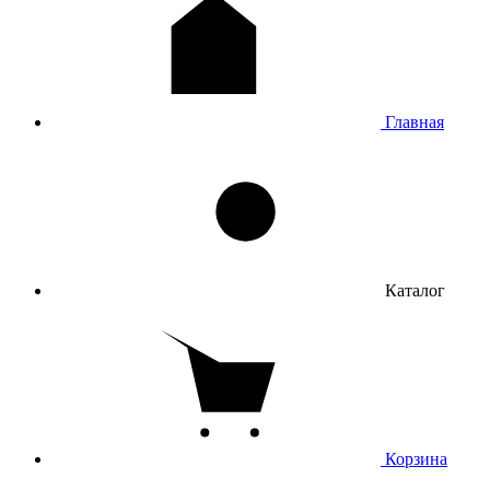
Mac
Назад
Mac
Все товары категории
MacBook Pro
Главная
MacBook Air
MacBook Neo
iMac
Mac mini
Mac Studio
Apple Studio Display
Клавиатуры
Трекпады
Мыши
Каталог
Часы
Назад
Часы
Все товары категории
Apple Watch
Корзина
Samsung
Amazfit