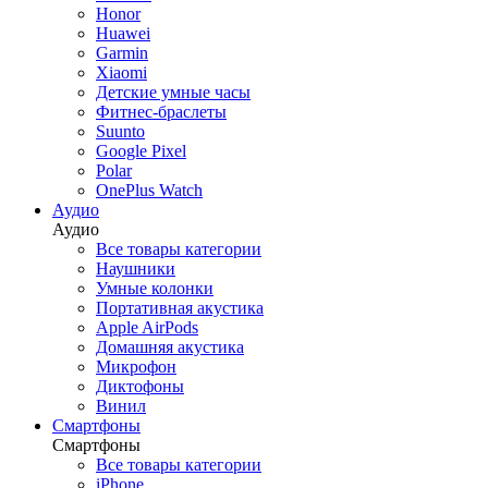
Honor
Роботы-пылесосы
Huawei
Красота и здоровье
Garmin
Для кухни
Xiaomi
Умный дом
Детские умные часы
Dyson
Фитнес-браслеты
Инструменты
Suunto
Аксессуары
Google Pixel
Климат
Polar
OnePlus Watch
Аудио
Аудио
Красота и здоровье
Все товары категории
Назад
Наушники
Красота и здоровье
Умные колонки
Все товары категории
Портативная акустика
Фены Dyson
Apple AirPods
Стайлеры Dyson
Домашняя акустика
Выпрямители волос Dyson
Микрофон
Фены Dreame
Диктофоны
Аксессуары Dyson
Винил
Смартфоны
Смартфоны
Все товары категории
Винил
iPhone