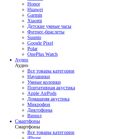
Honor
Роботы-пылесосы
Huawei
Красота и здоровье
Garmin
Для кухни
Xiaomi
Умный дом
Детские умные часы
Dyson
Фитнес-браслеты
Инструменты
Suunto
Аксессуары
Google Pixel
Климат
Polar
OnePlus Watch
Аудио
Аудио
Красота и здоровье
Все товары категории
Назад
Наушники
Красота и здоровье
Умные колонки
Все товары категории
Портативная акустика
Фены Dyson
Apple AirPods
Стайлеры Dyson
Домашняя акустика
Выпрямители волос Dyson
Микрофон
Фены Dreame
Диктофоны
Аксессуары Dyson
Винил
Смартфоны
Смартфоны
Все товары категории
Винил
iPhone