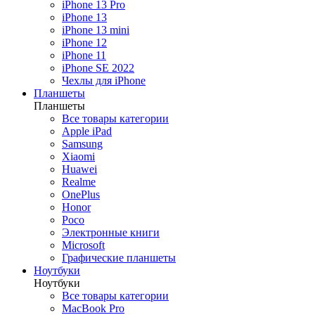
Все товары категории
iPhone 13 Pro
Apple iPad
iPhone 13
Samsung
iPhone 13 mini
Xiaomi
iPhone 12
Huawei
iPhone 11
Honor
iPhone SE 2022
Poco
Чехлы для iPhone
Электронные книги
Планшеты
Microsoft
Планшеты
reMarkable
Все товары категории
Все планшеты
Apple iPad
Samsung
Xiaomi
Huawei
Ноутбуки
Realme
Назад
OnePlus
Ноутбуки
Honor
Все товары категории
Poco
MacBook
Электронные книги
Huawei
Microsoft
Honor
Графические планшеты
HP
Ноутбуки
Lenovo
Ноутбуки
Samsung
Все товары категории
MSI
MacBook Pro