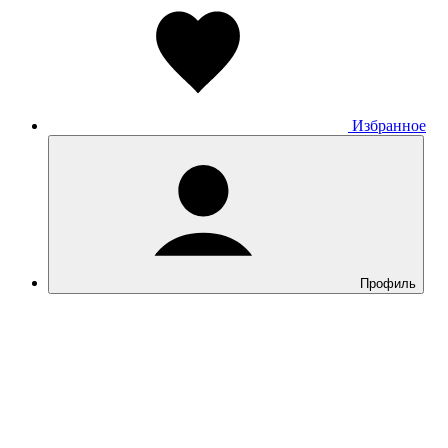
Honor
Huawei
Garmin
Xiaomi
Google Pixel
OnePlus
Google Fitbit Air
Избранное
Фитнес-браслеты
Детские умные часы
Аудио
Назад
Аудио
Все товары категории
Профиль
Apple AirPods
Наушники
Умные колонки
Портативная акустика
Домашняя акустика
Винил
Микрофон
Диктофоны