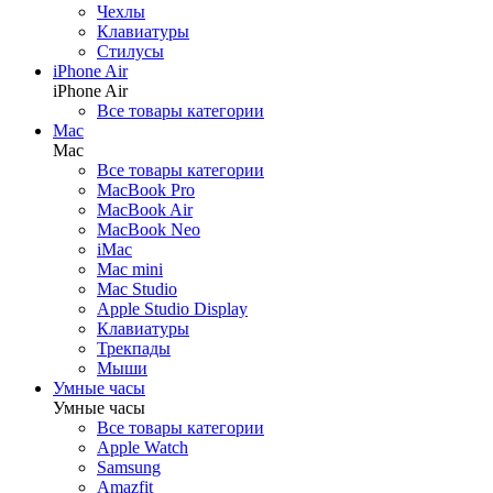
Чехлы
Беспроводные зарядки
Клавиатуры
Кронштейны
Стилусы
iPhone Air
iPhone Air
Все товары категории
Гаджеты
Mac
Назад
Mac
Гаджеты
Все товары категории
Все товары категории
MacBook Pro
Квадрокоптеры
MacBook Air
Аксессуары для квадрокоптеров
MacBook Neo
AirTag
iMac
Apple Vision Pro
Mac mini
Электросамокаты
Mac Studio
Экшн-камеры
Apple Studio Display
Умные очки
Клавиатуры
Умные кольца
Трекпады
Мыши
Умные часы
Умные часы
Товары для дома
Все товары категории
Назад
Apple Watch
Товары для дома
Samsung
Все товары категории
Amazfit
Пылесосы