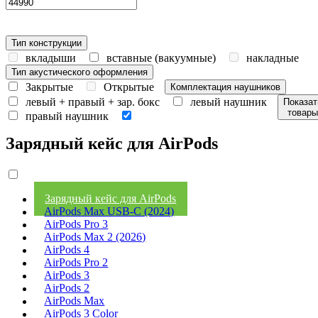
Тип конструкции
вкладыши
вставные (вакуумные)
накладные
Тип акустического оформления
Закрытые
Открытые
Комплектация наушников
левый + правый + зар. бокс
левый наушник
Показат
товары
правый наушник
зарядный бокс
Зарядный кейс для AirPods
Зарядный кейс для AirPods
AirPods Max USB-C (2024)
AirPods Pro 3
AirPods Max 2 (2026)
AirPods 4
AirPods Pro 2
AirPods 3
AirPods 2
AirPods Max
AirPods 3 Color