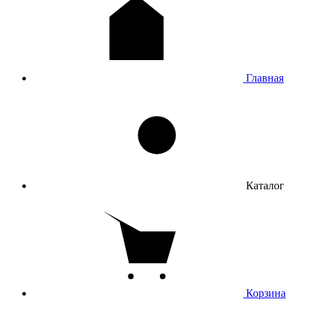
Mac
Назад
Mac
Все товары категории
MacBook Pro
Главная
MacBook Air
MacBook Neo
iMac
Mac mini
Mac Studio
Apple Studio Display
Клавиатуры
Трекпады
Мыши
Каталог
Часы
Назад
Часы
Все товары категории
Apple Watch
Корзина
Samsung
Amazfit