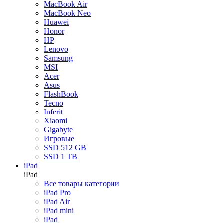
Acer
MacBook Air
Asus
MacBook Neo
FlashBook
Huawei
Xiaomi
Honor
Gigabyte
HP
Inferit
Lenovo
Все ноутбуки
Samsung
MSI
Acer
Asus
Аксессуары
FlashBook
Tecno
Назад
Inferit
Аксессуары
Xiaomi
Все товары категории
Gigabyte
Чехлы и защита
Игровые
Периферия
SSD 512 GB
Поисковые трекеры
SSD 1 TB
Моноподы и стабилизаторы
iPad
Зарядные устройства
iPad
Для авто
Все товары категории
Для дома
iPad Pro
Накопители
iPad Air
Кабели и переходники
iPad mini
Прочее
iPad
Эхолоты