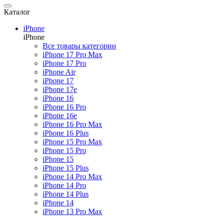
Каталог
Смартфоны
iPhone
Назад
iPhone
Смартфоны
Все товары категории
Все товары категории
iPhone 17 Pro Max
iPhone
iPhone 17 Pro
Samsung
iPhone Air
Xiaomi
iPhone 17
Poco
iPhone 17e
Honor
iPhone 16
Realme
iPhone 16 Pro
Huawei
iPhone 16e
OnePlus
iPhone 16 Pro Max
Nothing
iPhone 16 Plus
Google Pixel
iPhone 15 Pro Max
Tecno
iPhone 15 Pro
Аксессуары для смартфонов
iPhone 15
iPhone 15 Plus
iPhone 14 Pro Max
iPhone 14 Pro
Планшеты
iPhone 14 Plus
Назад
iPhone 14
Планшеты
iPhone 13 Pro Max