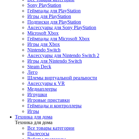
Игры для Nintendo Switch
Sony PlayStation
Steam Deck
Геймпады для PlayStation
Лего
Игры для PlayStation
Шлемы виртуальной реальности
Подписки для PlayStation
Медиаплееры
Аксессуары для Sony PlayStation
Аксессуары к VR
Microsoft Xbox
Игрушки Labubu
Геймпады для Microsoft Xbox
Игрушки Wakuku
Игры для Xbox
Nintendo Switch
Аксессуары для Nintendo Switch 2
Игры для Nintendo Switch
Электроника
Steam Deck
Назад
Лего
Электроника
Шлемы виртуальной реальности
Все товары категории
Аксессуары к VR
Видеокамеры
Медиаплееры
Периферийные устройства
Игрушки
Фотокамеры
Игровые приставки
ПК и комплектующие
Геймпады и контроллеры
Игры
Техника для дома
Техника для дома
Все товары категории
Пылесосы