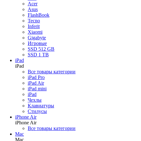
Acer
Asus
FlashBook
Tecno
Inferit
Xiaomi
Gigabyte
Игровые
SSD 512 GB
SSD 1 TB
iPad
iPad
Все товары категории
iPad Pro
iPad Air
iPad mini
iPad
Чехлы
Клавиатуры
Стилусы
iPhone Air
iPhone Air
Все товары категории
Mac
Mac